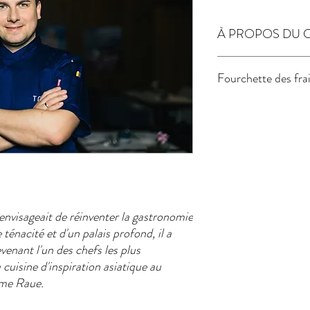
À PROPOS DU 
Classé Michelin :
2 étoi
Fourchette des fra
Berlin)
Les 50 meilleurs restau
meilleurs restaurants 
€ / €€ / €€€
Type de cuisine :
Cuisine
asiatique
Spécialités :
Plats audac
laitiers ni gluten
Compétences particuliè
personnalité
Accords mets et vins :
O
 envisageait de réinventer la gastronomie
Chef du restaurant :
Res
énacité et d'un palais profond, il a
Pays de naissance :
Alle
evenant l'un des chefs les plus
uisine d'inspiration asiatique au
ime Raue.