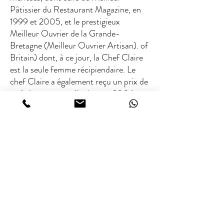
Pâtissier du Restaurant Magazine, en
1999 et 2005, et le prestigieux
Meilleur Ouvrier de la Grande-
Bretagne (Meilleur Ouvrier Artisan). of
Britain) dont, à ce jour, la Chef Claire
est la seule femme récipiendaire. Le
chef Claire a également reçu un prix de
maîtrise en arts culinaires en 2006,
considéré comme la distinction ultime
pour les chefs, pâtissiers et gérants de
restaurant au Royaume-Uni.
À PROPOS DU CHEF
Note Michelin :
Non étoilé Michelin
Fourchette des frais
Les 50 meilleurs au monde notés :
Non
répertoriés
Type de cuisine :
Pâtisserie
€ / €€ / €€€