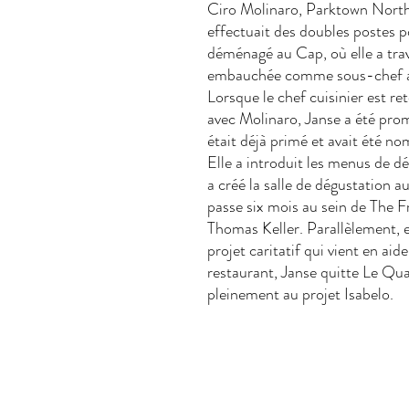
Ciro Molinaro, Parktown North, d
effectuait des doubles postes po
déménagé au Cap, où elle a trav
embauchée comme sous-chef au
Lorsque le chef cuisinier est r
avec Molinaro, Janse a été prom
était déjà primé et avait été n
Elle a introduit les menus de d
a créé la salle de dégustation a
passe six mois au sein de The F
Thomas Keller. Parallèlement, 
projet caritatif qui vient en ai
restaurant, Janse quitte Le Qua
pleinement au projet Isabelo.