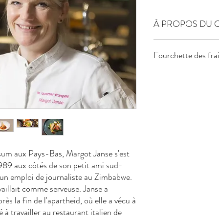
À PROPOS DU 
Note Michelin :
Non éto
Fourchette des fra
Les 50 meilleurs au mon
Type de cuisine :
Cuisine
Spécialités :
Utilisation 
€ / €€ / €€€
Compétences particuliè
durabilité alimentaire
Accords mets et vins :
O
Chef au restaurant :
Anc
Franschhoek
Pays de naissance :
Pays
sum aux Pays-Bas, Margot Janse s'est
989 aux côtés de son petit ami sud-
é un emploi de journaliste au Zimbabwe.
availlait comme serveuse. Janse a
s la fin de l'apartheid, où elle a vécu à
 travailler au restaurant italien de