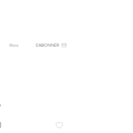
More
S'ABONNER
e