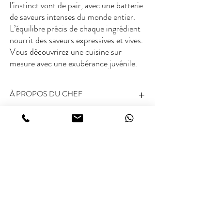
l'instinct vont de pair, avec une batterie
de saveurs intenses du monde entier.
L’équilibre précis de chaque ingrédient
nourrit des saveurs expressives et vives.
Vous découvrirez une cuisine sur
mesure avec une exubérance juvénile.
À PROPOS DU CHEF
Note Michelin :
2 étoiles Michelin (Julemont,
Fourchette des frais
Wittem)
Les 50 meilleurs au monde notés :
Non
répertoriés
€ / €€ / €€€
Type de cuisine :
Cuisine française moderne
Spécialités :
Plats privilégiant l'équilibre des
Articles similaires
saveurs et des produits de haute qualité
Compétences particulières :
Combiner les
techniques françaises classiques avec une
présentation contemporaine