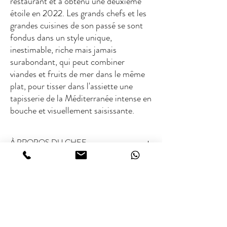
restaurant et a obtenu une deuxième
étoile en 2022. Les grands chefs et les
grandes cuisines de son passé se sont
fondus dans un style unique,
inestimable, riche mais jamais
surabondant, qui peut combiner
viandes et fruits de mer dans le même
plat, pour tisser dans l'assiette une
tapisserie de la Méditerranée intense en
bouche et visuellement saisissante.
À PROPOS DU CHEF
Note Michelin :
2 étoiles Michelin (Acquolina,
Fourchette des frais
Rome)
Les 50 meilleurs au monde notés :
Non
répertoriés
€ / €€ / €€€
Type de cuisine :
Cuisine méditerranéenne
contemporaine