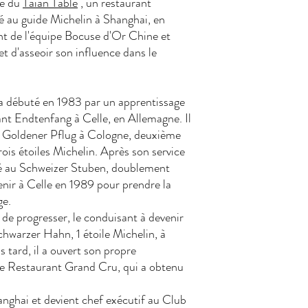
re du
Taian Table
, un restaurant
é au guide Michelin à Shanghai, en
nt de l'équipe Bocuse d'Or Chine et
et d'asseoir son influence dans le
r a débuté en 1983 par un apprentissage
nt Endtenfang à Celle, en Allemagne. Il
nt Goldener Pflug à Cologne, deuxième
ois étoiles Michelin. Après son service
aillé au Schweizer Stuben, doublement
venir à Celle en 1989 pour prendre la
ge.
é de progresser, le conduisant à devenir
chwarzer Hahn, 1 étoile Michelin, à
tard, il a ouvert son propre
le Restaurant Grand Cru, qui a obtenu
hanghai et devient chef exécutif au Club