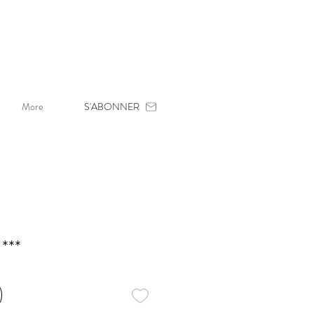
More
S'ABONNER
 ***