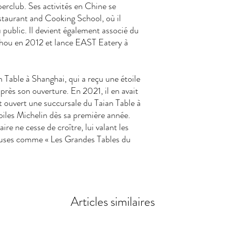
rclub. Ses activités en Chine se
estaurant and Cooking School, où il
 public. Il devient également associé du
hou en 2012 et lance EAST Eatery à
n Table à Shanghai, qui a reçu une étoile
rès son ouverture. En 2021, il en avait
nt ouvert une succursale du Taian Table à
oiles Michelin dès sa première année.
ire ne cesse de croître, lui valant les
ieuses comme « Les Grandes Tables du
Articles similaires