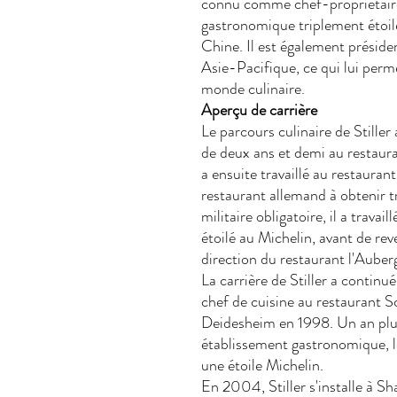
connu comme chef-propriétai
gastronomique triplement étoil
Chine. Il est également préside
Asie-Pacifique, ce qui lui perm
monde culinaire.
Aperçu de carrière
Le parcours culinaire de Stille
de deux ans et demi au restaura
a ensuite travaillé au restaura
restaurant allemand à obtenir tr
militaire obligatoire, il a trav
étoilé au Michelin, avant de re
direction du restaurant l'Auber
La carrière de Stiller a continu
chef de cuisine au restaurant S
Deidesheim en 1998. Un an plus 
établissement gastronomique, 
une étoile Michelin.
En 2004, Stiller s'installe à S