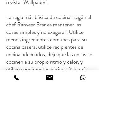
revista "Wallpaper".
La regla más básica de cocinar según el
chef Ranveer Brar es mantener las
cosas simples y no exagerar. Utilice
menos ingredientes comunes para su
cocina casera, utilice recipientes de
cocina adecuados, deje que las cosas se
cocinen a su propio ritmo y calor, y
utilice condimentos básicos. Y lo más
importante es que debes sentirte bien
mientras haces todo esto. Después de
todo, ¡la comida es felicidad!
SOBRE EL CHEF
Calificación Michelin:
Sin estrella Michelin
Rango de tarifas