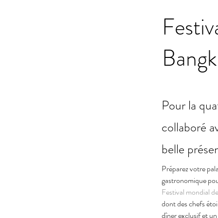
Festiv
Bangk
Pour la qu
collaboré a
belle prése
Préparez votre pal
gastronomique pour
Festival mondial d
dont des chefs étoi
dîner exclusif et u