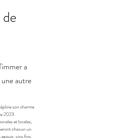
 de
 Timmer a
i une autre
déploie son charme 
re 2023.
onales et locales, 
imeront chacun un 
exquis, vins fins, 