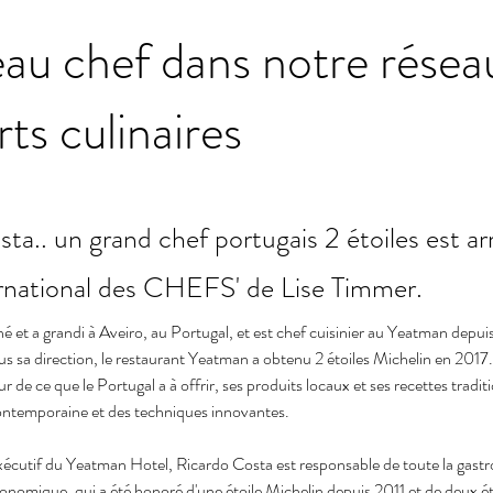
au chef dans notre résea
rts culinaires
ta.. un grand chef portugais 2 étoiles est arr
ernational des CHEFS' de Lise Timmer.
é et a grandi à Aveiro, au Portugal, et est chef cuisinier au Yeatman depuis
us sa direction, le restaurant Yeatman a obtenu 2 étoiles Michelin en 2017.
eur de ce que le Portugal a à offrir, ses produits locaux et ses recettes tradi
ntemporaine et des techniques innovantes.
xécutif du Yeatman Hotel, Ricardo Costa est responsable de toute la gast
onomique, qui a été honoré d'une étoile Michelin depuis 2011 et de deux ét