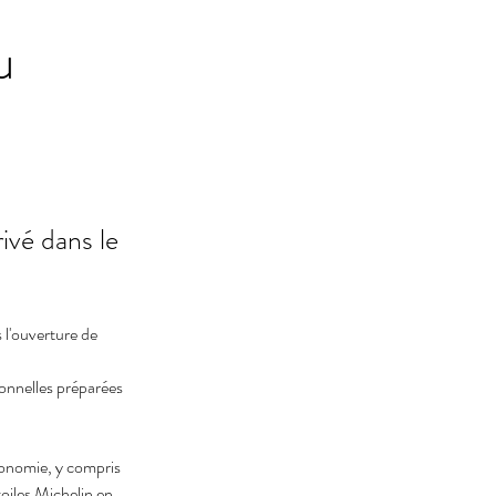
u
ivé dans le
 l'ouverture de 
tionnelles préparées 
ronomie, y compris 
oiles Michelin en 