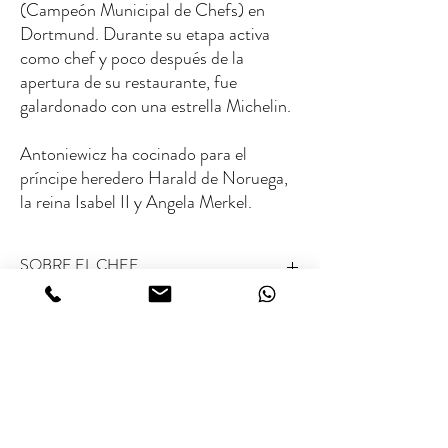
(Campeón Municipal de Chefs) en
Dortmund. Durante su etapa activa
como chef y poco después de la
apertura de su restaurante, fue
galardonado con una estrella Michelin.
Antoniewicz ha cocinado para el
príncipe heredero Harald de Noruega,
la reina Isabel II y Angela Merkel.
SOBRE EL CHEF
Calificación Michelin:
Sin estrella Michelin
Rango de tarifas
Los 50 mejores del mundo calificados:
No listado
Tipo de Cocina:
Cocina innovadora con enfoque
en gastronomía molecular y técnicas sous-vide
€ / €€ / €€€
Especialidades:
Gastronomía molecular pionera y
cocina sous-vide
Productos relacionados
Habilidades especiales:
Autor de libros de cocina