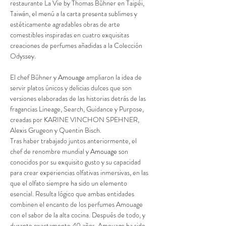
restaurante La Vie by Thomas Bühner en Taipéi, 
Taiwán, el menú a la carta presenta sublimes y 
estéticamente agradables obras de arte 
comestibles inspiradas en cuatro exquisitas 
creaciones de perfumes añadidas a la Colección 
Odyssey.
El chef Bühner y
 Amouage 
ampliaron la idea de 
servir platos únicos y delicias dulces que son 
versiones elaboradas de las historias detrás de las 
fragancias Lineage, Search, Guidance y Purpose, 
creadas por KARINE VINCHON SPEHNER, 
Alexis Grugeon y Quentin Bisch.
Tras haber trabajado juntos anteriormente, el 
chef de renombre mundial y
 Amouage 
son 
conocidos por su exquisito gusto y su capacidad 
para crear experiencias olfativas inmersivas, en las 
que el olfato siempre ha sido un elemento 
esencial. Resulta lógico que ambas entidades 
combinen el encanto de los perfumes Amouage 
con el sabor de la alta cocina. Después de todo, y 
durante exactamente 40 años, Amouage ha sido 